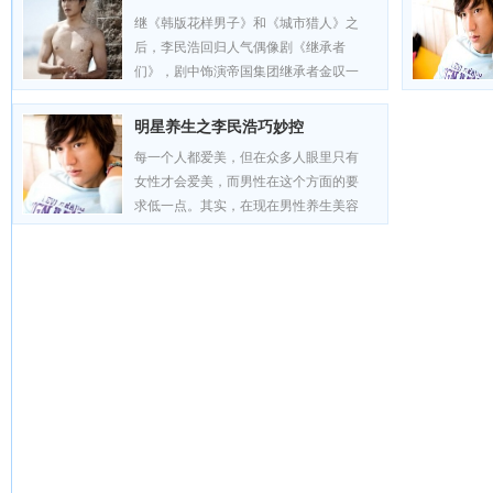
继《韩版花样男子》和《城市猎人》之
后，李民浩回归人气偶像剧《继承者
们》，剧中饰演帝国集团继承者金叹一
角，更是在首集当中大秀其模特般完美
的身材，惹众多花痴疯狂不已。...
[详情]
明星养生之李民浩巧妙控
每一个人都爱美，但在众多人眼里只有
女性才会爱美，而男性在这个方面的要
求低一点。其实，在现在男性养生美容
也是十分有必要的。下面，为你说说李
民浩的 明星养生 大法如何...
[详情]