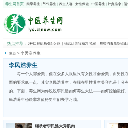
养生网首页
|
四季养生
|
节气养生
|
养生人群
|
女性保健
|
中医养生
|
针灸推拿
|
运
热点推荐：
6种口腔病易引起牙疼
|
揭宫廷美容秘方 私密
|
蜂蜜消毒黑胡椒止
茄子入药治病的中
|
中医介绍决明子治疗10
|
>
李民浩养生
主页
李民浩养生
每一个人都爱美，但在众多人眼里只有女性才会爱美，而男性
面的要求低一点。其实李民浩养生，在现在男性养生美容也是十分
的。下面，养生网为你说说李民浩如何养生大法——如何控油最好
民浩养生秘诀非常值得男生们去学习哦。
继承者李民浩大秀肌肉