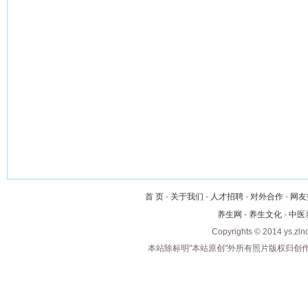
首 页
-
关于我们
-
人才招聘
-
对外合作
-
网友
养生网
-
养生文化
-
中医
Copyrights © 2014 ys.zl
本站除标明"本站原创"外所有照片版权归创