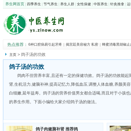
养生网首页
|
四季养生
|
节气养生
|
养生人群
|
女性保健
|
中医养生
|
针灸推拿
|
运
热点推荐：
6种口腔病易引起牙疼
|
揭宫廷美容秘方 私密
|
蜂蜜消毒黑胡椒止
茄子入药治病的中
|
中医介绍决明子治疗10
|
>
鸽子汤的功效
主页
鸽子汤的功效
鸽肉不但营养丰富,且还有一定的保健功效。鸽子汤的功效能起
肾,生机活力,健脑补神,提高记忆力,降低血压,调整人体血糖,养颜美容
白细嫩,延年益寿。鸽子汤的营养价值男女都合适喝,而且对于小孩也
的养生作用。下面小编给大家介绍鸽子汤的做法。
鸽子肉健脑补肾 推荐鸽