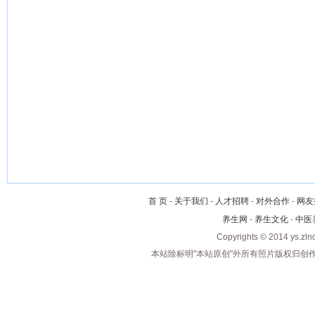
首 页
-
关于我们
-
人才招聘
-
对外合作
-
网友
养生网
-
养生文化
-
中医
Copyrights © 2014 ys.zl
本站除标明"本站原创"外所有照片版权归创