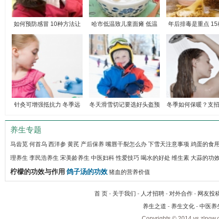
如何预防感冒 10种方法让
哈市低温致儿童面瘫 低温
年后排毒是重点 1
针灸可增强抵抗力 冬季远
冬天滑雪切记要选好头盔预
冬季如何保暖？支
防
养生专题
马齿苋
何首乌
西洋参
黄芪
产后保养
嘴唇干裂怎么办
下雪天注意事项
鸡蛋的食
理养生
李民浩养生
宋美龄养生
中医妇科
性爱技巧
喝水的好处
维生素
大蒜的功
柠檬的功效与作用
鸽子汤的功效
猪血的营养价值
首 页
-
关于我们
-
人才招聘
-
对外合作
-
网友投
养生之道
-
养生文化
-
中医养
Copyrights © 2014 ys.zlnow