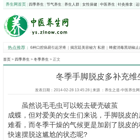
养生网首页
|
四季养生
|
节气养生
|
养生人群
|
女性保健
|
中医养生
|
针灸推拿
|
运
热点推荐：
6种口腔病易引起牙疼
|
揭宫廷美容秘方 私密
|
蜂蜜消毒黑胡椒止
茄子入药治病的中
|
中医介绍决明子治疗10
|
首页
>
四季养生
>
冬季养生
> 正文
冬季手脚脱皮多补充维
发表日期：2014-02-28 13:45:28
|
来源 ：
养生之道-中医养生网
虽然说毛毛虫可以蜕去硬壳破茧
成蝶，但对爱美的女生们来说，手脚脱皮的
难看，而冬季干燥的气候更是加剧了脱皮的
快速摆脱这尴尬的状态呢?