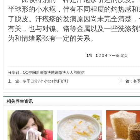
半球形的小水疱，伴有不同程度的灼热感和
了脱皮。汗疱疹的发病原因尚未完全清楚，
有关，也与对镍、铬等金属以及一些洗涤剂
为和情绪紧张有一定的关系。
1
/
4
1
2
3
4
下一页
尾页
分享到：
QQ空间
新浪微博
腾讯微博
人人网
微信
上一篇：
冬季日常7个小tips养肝护肝
下一篇：
冬
相关养生资讯